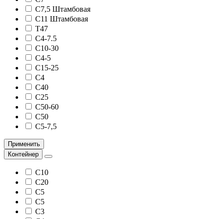
С7,5 Штамбовая
С11 Штамбовая
Т47
С4-7.5
С10-30
С4-5
С15-25
С4
С40
С25
С50-60
С50
С5-7,5
Применить
Контейнер
С10
С20
С5
C5
C3