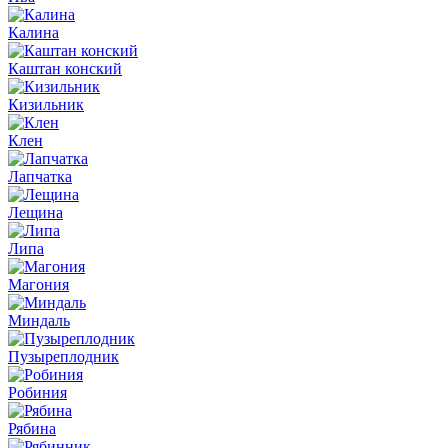
Калина
Каштан конский
Кизильник
Клен
Лапчатка
Лещина
Липа
Магония
Миндаль
Пузыреплодник
Робиния
Рябина