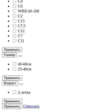
С4
С6
WRB 60-100
С2
С15
С7,5
C12
С7
С11
Применить
Размер
40-60см
25-40cм
Применить
Возраст
2-летка
Применить
Сбросить
Применить