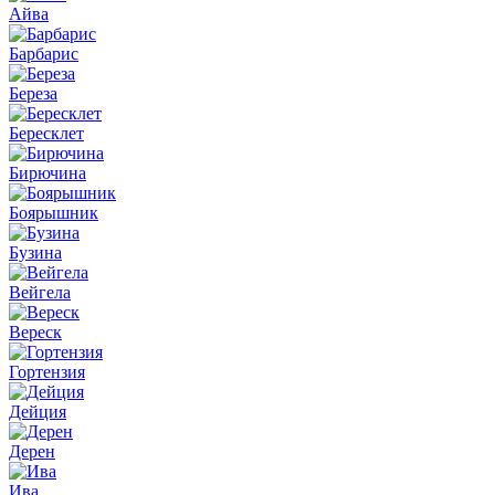
Айва
Барбарис
Береза
Бересклет
Бирючина
Боярышник
Бузина
Вейгела
Вереск
Гортензия
Дейция
Дерен
Ива