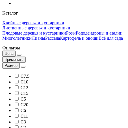
Каталог
Хвойные деревья и кустарники
Лиственные деревья и кустарники
Плодовые деревья и кустарники
Розы
Рододендроны и азалии
Многолетники
Лианы
Рассада
Картофель и овощи
Всё для сада
Фильтры
Цена
Применить
Размер
С7,5
С10
С12
С15
С5
С20
С6
С11
С3
С7