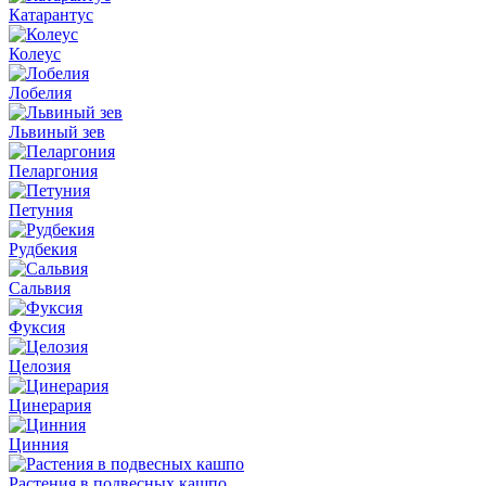
Катарантус
Колеус
Лобелия
Львиный зев
Пеларгония
Петуния
Рудбекия
Сальвия
Фуксия
Целозия
Цинерария
Цинния
Растения в подвесных кашпо