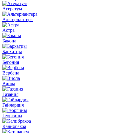
Агератум
Альтернантера
Астра
Бакопа
Бархатцы
Бегония
Вербена
Виола
Газания
Гайлардия
Георгины
Калибрахоа