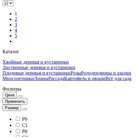
1
2
3
4
5
Каталог
Хвойные деревья и кустарники
Лиственные деревья и кустарники
Плодовые деревья и кустарники
Розы
Рододендроны и азалии
Многолетники
Лианы
Рассада
Картофель и овощи
Всё для сада
Фильтры
Цена
Применить
Размер
Р9
С1
Р8