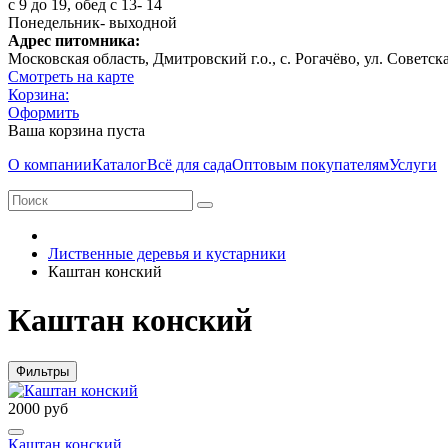
с 9 до 19, обед с 13- 14
Понедельник- выходной
Адрес питомника:
Московская область, Дмитровcкий г.о., с. Рогачёво, ул. Советск
Смотреть на карте
Корзина:
Оформить
Ваша корзина пуста
О компании
Каталог
Всё для сада
Оптовым покупателям
Услуги
Лиственные деревья и кустарники
Каштан конский
Каштан конский
Фильтры
2000 руб
Каштан конский