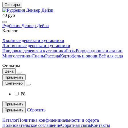
Фильтры
40 руб
Рудбекия Денвер Дейзи
Каталог
Хвойные деревья и кустарники
Лиственные деревья и кустарники
Плодовые деревья и кустарники
Розы
Рододендроны и азалии
Многолетники
Лианы
Рассада
Картофель и овощи
Всё для сада
Фильтры
Цена
Применить
Контейнер
Р8
Применить
Сбросить
Применить
Каталог
Политика конфиденциальности и оферта
Пользовательское соглашение
Обратная связь
Контакты