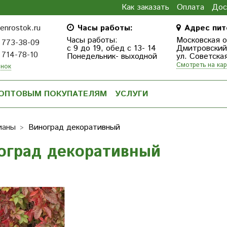
Как заказать
Оплата
Дос
enrostok.ru
Часы работы:
Адрес пит
Часы работы:
Московская о
 773-38-09
с 9 до 19, обед с 13- 14
Дмитровcкий г
 714-78-10
Понедельник- выходной
ул. Советска
Смотреть на кар
онок
ОПТОВЫМ ПОКУПАТЕЛЯМ
УСЛУГИ
ианы
Виноград декоративный
оград декоративный