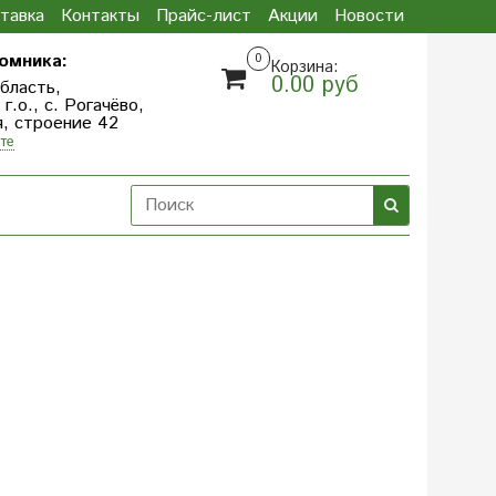
тавка
Контакты
Прайс-лист
Акции
Новости
омника:
0
Корзина:
0.00 руб
бласть,
.о., с. Рогачёво,
я, строение 42
те