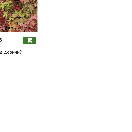
б
д девичий