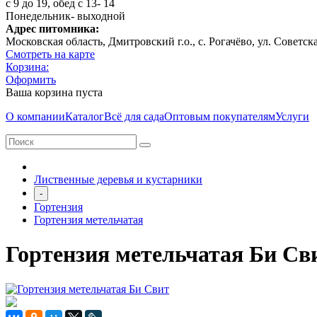
с 9 до 19, обед с 13- 14
Понедельник- выходной
Адрес питомника:
Московская область, Дмитровcкий г.о., с. Рогачёво, ул. Советск
Смотреть на карте
Корзина:
Оформить
Ваша корзина пуста
О компании
Каталог
Всё для сада
Оптовым покупателям
Услуги
Лиственные деревья и кустарники
-
Гортензия
Гортензия метельчатая
Гортензия метельчатая Би Св