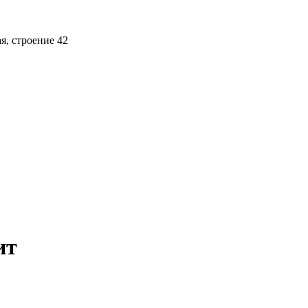
ая, строение 42
ит