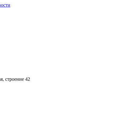
вости
ая, строение 42