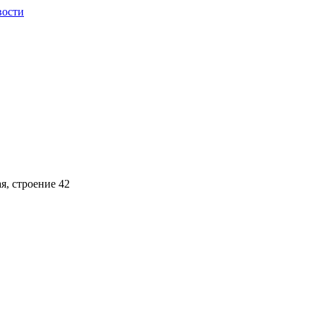
вости
ая, строение 42