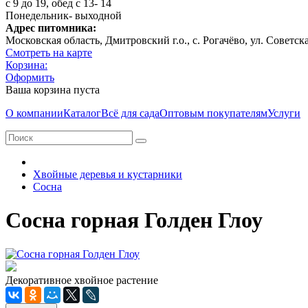
с 9 до 19, обед с 13- 14
Понедельник- выходной
Адрес питомника:
Московская область, Дмитровcкий г.о., с. Рогачёво, ул. Советск
Смотреть на карте
Корзина:
Оформить
Ваша корзина пуста
О компании
Каталог
Всё для сада
Оптовым покупателям
Услуги
Хвойные деревья и кустарники
Сосна
Сосна горная Голден Глоу
Декоративное хвойное растение