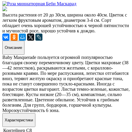
Высота растения от 20 до 30см, ширина около 40см. Цветок с
легким фруктовым ароматом, диаметром 3-4 см. Сорт
обладает очень хорошей устойчивостью к черной пятнистости
и мучнистой росе, хорошо устойчив к дождю.
Описание
Baby Masquerade пользуется огромной популярностью
благодаря своему переменчивому цвету. Цветки махровые (38
—42 лепестков), раскрываются желтыми, с кораллово-
розовыми краями. По мере распускания, лепестки отгибаются
вниз, теряют желтую окраску и приобретают красные тона,
пока не станут совершенно тускло-красными. Иногда с
возрастом цветки выгорают. Листья темно-зеленые, кожистые,
блестящие. Кусты низкие (20—35 см), компактные, сильно
разветвленные. Цветение обильное. Устойчив к грибным
болезням. Для групп, бордюров, горшечной культуры.
Морозоустойчивость 6 зона.
Характеристики
Контейнер
C8