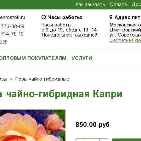
Как заказать
Оплата
Дос
enrostok.ru
Часы работы:
Адрес пит
Часы работы:
Московская о
 773-38-09
с 9 до 19, обед с 13- 14
Дмитровcкий г
 714-78-10
Понедельник- выходной
ул. Советска
Смотреть на кар
онок
ОПТОВЫМ ПОКУПАТЕЛЯМ
УСЛУГИ
озы
Розы чайно-гибридные
а чайно-гибридная Капри
850.00 руб