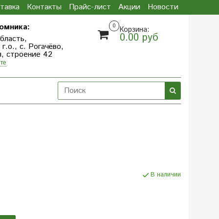
тавка
Контакты
Прайс-лист
Акции
Новости
омника:
0
Корзина:
0.00 руб
бласть,
.о., с. Рогачёво,
я, строение 42
те
В наличии