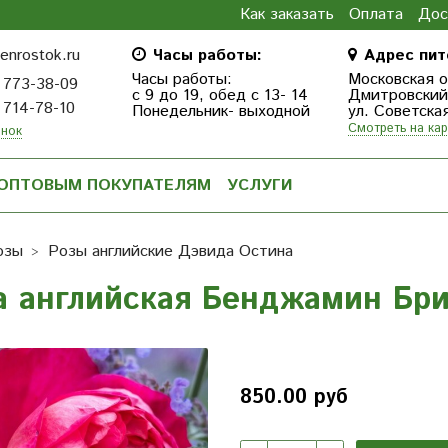
Как заказать
Оплата
Дос
enrostok.ru
Часы работы:
Адрес пит
Часы работы:
Московская о
 773-38-09
с 9 до 19, обед с 13- 14
Дмитровcкий г
 714-78-10
Понедельник- выходной
ул. Советска
Смотреть на кар
онок
ОПТОВЫМ ПОКУПАТЕЛЯМ
УСЛУГИ
озы
Розы английские Дэвида Остина
а английская Бенджамин Бр
850.00 руб