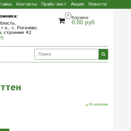
тавка
Контакты
Прайс-лист
Акции
Новости
омника:
0
Корзина:
0.00 руб
бласть,
.о., с. Рогачёво,
я, строение 42
те
иттен
В наличии