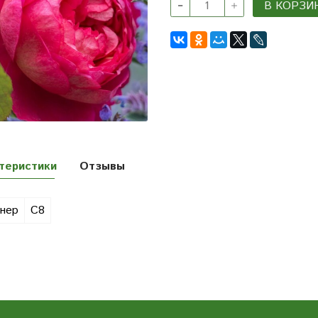
В КОРЗИ
теристики
Отзывы
нер
С8