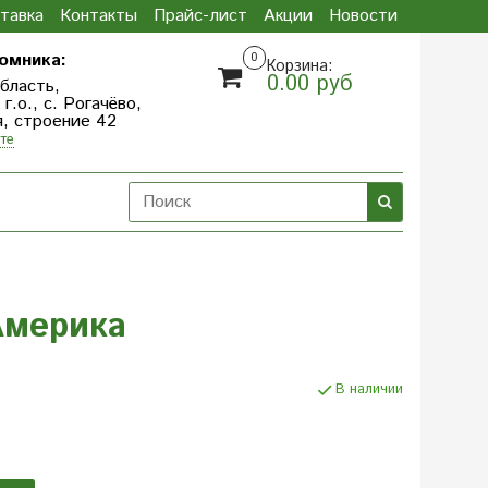
тавка
Контакты
Прайс-лист
Акции
Новости
омника:
0
Корзина:
0.00 руб
бласть,
.о., с. Рогачёво,
я, строение 42
те
Америка
В наличии