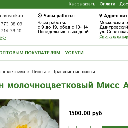
Как заказать
Оплата
Дос
enrostok.ru
Часы работы:
Адрес пит
Часы работы:
Московская о
 773-38-09
с 9 до 19, обед с 13- 14
Дмитровcкий г
 714-78-10
Понедельник- выходной
ул. Советска
Смотреть на кар
онок
ОПТОВЫМ ПОКУПАТЕЛЯМ
УСЛУГИ
ноголетники
Пионы
Травянистые пионы
н молочноцветковый Мисс 
1500.00 руб