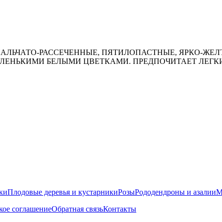
Я ПАЛЬЧАТО-РАССЕЧЕННЫЕ, ПЯТИЛОПАСТНЫЕ, ЯРКО-ЖЕ
АЛЕНЬКИМИ БЕЛЫМИ ЦВЕТКАМИ. ПРЕДПОЧИТАЕТ ЛЕГК
ки
Плодовые деревья и кустарники
Розы
Рододендроны и азалии
М
кое соглашение
Обратная связь
Контакты