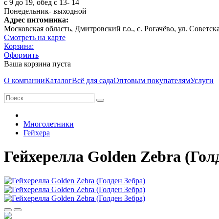
с 9 до 19, обед с 13- 14
Понедельник- выходной
Адрес питомника:
Московская область, Дмитровcкий г.о., с. Рогачёво, ул. Советск
Смотреть на карте
Корзина:
Оформить
Ваша корзина пуста
О компании
Каталог
Всё для сада
Оптовым покупателям
Услуги
Многолетники
Гейхера
Гейхерелла Golden Zebra (Гол