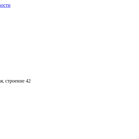
вости
ая, строение 42